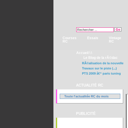
Courses
Essais
Vintage
RC
RC
Accueil
\ \
Le Blog de la rÃ©dac
RÃ©alisation de la nouvelle
Travaux sur le piste (...)
PTS 2009 â€“ paris tuning
ACTUALITÉ RC
Toute l'actualitée RC du mois
PUBLICITÉ