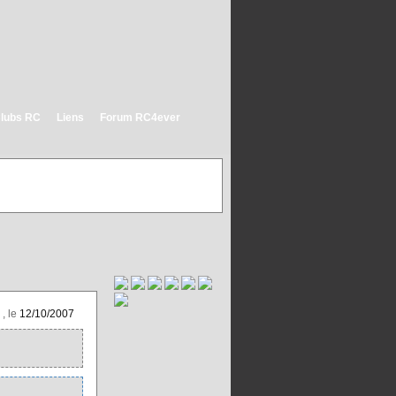
lubs RC
Liens
Forum RC4ever
, le
12/10/2007