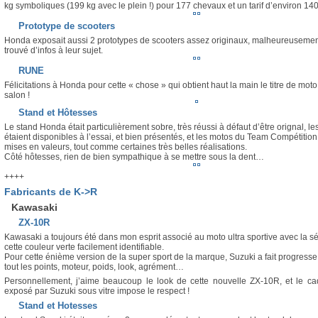
Le 1er constructeur Mondial dévoilait la nouvelle version de sa moto ultra sporti
entièrement revue et corrigé à la ligne très agressive et donc le poids est annonc
kg symboliques (199 kg avec le plein !) pour 177 chevaux et un tarif d’environ 14
Prototype de scooters
Honda exposait aussi 2 prototypes de scooters assez originaux, malheureusement
trouvé d’infos à leur sujet.
RUNE
Félicitations à Honda pour cette « chose » qui obtient haut la main le titre de mot
salon !
Stand et Hôtesses
Le stand Honda était particulièrement sobre, très réussi à défaut d’être orignal, l
étaient disponibles à l’essai, et bien présentés, et les motos du Team Compétition
mises en valeurs, tout comme certaines très belles réalisations.
Côté hôtesses, rien de bien sympathique à se mettre sous la dent…
++++
Fabricants de K->R
Kawasaki
ZX-10R
Kawasaki a toujours été dans mon esprit associé au moto ultra sportive avec la sé
cette couleur verte facilement identifiable.
Pour cette énième version de la super sport de la marque, Suzuki a fait progress
tout les points, moteur, poids, look, agrément…