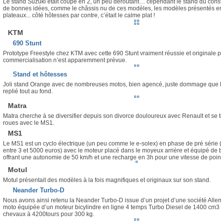
Personnellement, j’aime beaucoup le look de cette nouvelle ZX-10R, et le ca
exposé par Suzuki sous vitre impose le respect !
Stand et Hotesses
Le stand Suzuki était coupé en 2, un peu déroutant… cependant le stand du const
de bonnes idées, comme le châssis nu de ces modèles, les modèles présentés e
plateaux... côté hôtesses par contre, c’était le calme plat !
KTM
690 Stunt
Prototype Freestyle chez KTM avec cette 690 Stunt vraiment réussie et originale 
commercialisation n’est apparemment prévue.
Stand et hôtesses
Joli stand Orange avec de nombreuses motos, bien agencé, juste dommage que le 
replié tout au fond.
Matra
Matra cherche à se diversifier depuis son divorce douloureux avec Renault et se t
roues avec le MS1.
MS1
Le MS1 est un cyclo électrique (un peu comme le e-solex) en phase de pré série (
entre 3 et 5000 euros) avec le moteur placé dans le moyeux arrière et équipé de b
offrant une autonomie de 50 km/h et une recharge en 3h pour une vitesse de poi
Motul
Motul présentait des modèles à la fois magnifiques et originaux sur son stand.