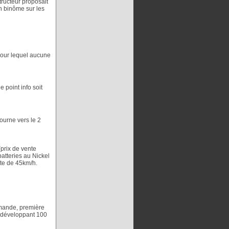
dre double poutre
ructeur proposait
n binôme sur les
pour lequel aucune
point info soit
ourne vers le 2
prix de vente
atteries au Nickel
nte de 45km/h.