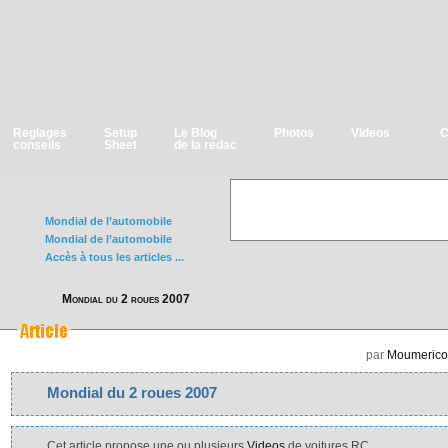
Reglages
Setup
Le Blog
Photos
Videos
C
conseils
Sheet
de la redac
Mondial de l’automobile
Mondial de l’automobile
Accès à tous les articles ...
Mondial du 2 roues 2007
par
Moumerico
Mondial du 2 roues 2007
Cet article propose une ou plusieurs
Videos
de voitures RC