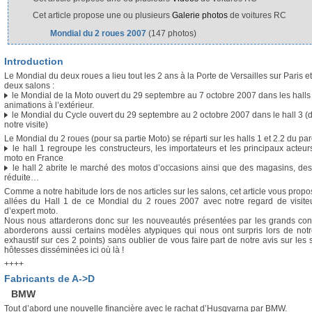
Cet article propose une ou plusieurs
Galerie photos
de voitures RC
Mondial du 2 roues 2007
(147 photos)
Introduction
Le Mondial du deux roues a lieu tout les 2 ans à la Porte de Versailles sur Paris 
deux salons :
le Mondial de la Moto ouvert du 29 septembre au 7 octobre 2007 dans les halls 
animations à l’extérieur.
le Mondial du Cycle ouvert du 29 septembre au 2 octobre 2007 dans le hall 3 (d
notre visite)
Le Mondial du 2 roues (pour sa partie Moto) se réparti sur les halls 1 et 2.2 du par
le hall 1 regroupe les constructeurs, les importateurs et les principaux acteu
moto en France
le hall 2 abrite le marché des motos d’occasions ainsi que des magasins, des g
réduite…
Comme a notre habitude lors de nos articles sur les salons, cet article vous propo
allées du Hall 1 de ce Mondial du 2 roues 2007 avec notre regard de visite
d’expert moto.
Nous nous attarderons donc sur les nouveautés présentées par les grands con
aborderons aussi certains modèles atypiques qui nous ont surpris lors de notre
exhaustif sur ces 2 points) sans oublier de vous faire part de notre avis sur les s
hôtesses disséminées ici où là !
++++
Fabricants de A->D
BMW
Tout d’abord une nouvelle financière avec le rachat d’Husqvarna par BMW.