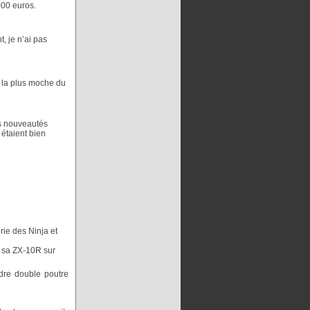
ve, la CBR 1000
é inférieur aux 200
000 euros.
, je n’ai pas
o la plus moche du
es nouveautés
 étaient bien
rie des Ninja et
e sa ZX-10R sur