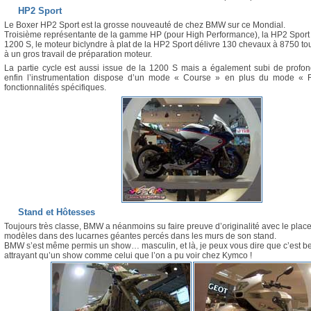
HP2 Sport
Le Boxer HP2 Sport est la grosse nouveauté de chez BMW sur ce Mondial.
Troisième représentante de la gamme HP (pour High Performance), la HP2 Sport 
1200 S, le moteur biclyndre à plat de la HP2 Sport délivre 130 chevaux à 8750 t
à un gros travail de préparation moteur.
La partie cycle est aussi issue de la 1200 S mais a également subi de profon
enfin l’instrumentation dispose d’un mode « Course » en plus du mode « 
fonctionnalités spécifiques.
Stand et Hôtesses
Toujours très classe, BMW a néanmoins su faire preuve d’originalité avec le pla
modèles dans des lucarnes géantes percés dans les murs de son stand.
BMW s’est même permis un show… masculin, et là, je peux vous dire que c’est 
attrayant qu’un show comme celui que l’on a pu voir chez Kymco !