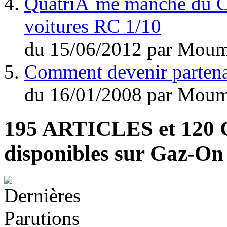
QuatriÃ¨me manche du C
voitures RC 1/10
du
15/06/2012
par
Moum
Comment devenir parten
du
16/01/2008
par
Moum
195 ARTICLES
et
120
disponibles sur Gaz-O