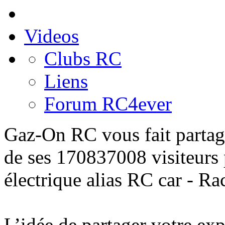
Videos
Clubs RC
Liens
Forum RC4ever
Gaz-On RC
vous fait partag
de ses 170837008 visiteurs
électrique alias
RC car - Ra
L’idée de
partager
votre
exp