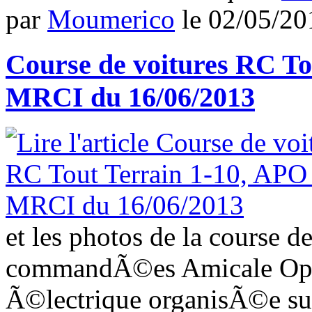
par
Moumerico
le
02/05/20
Course de voitures RC To
MRCI du 16/06/2013
et les photos de la course d
commandÃ©es Amicale Open
Ã©lectrique organisÃ©e sur