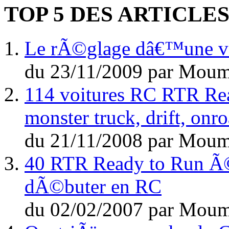
TOP 5 DES ARTICLE
Le rÃ©glage dâ€™une voi
du
23/11/2009
par
Moum
114 voitures RC RTR Rea
monster truck, drift, on
du
21/11/2008
par
Moum
40 RTR Ready to Run Ã©l
dÃ©buter en RC
du
02/02/2007
par
Moum