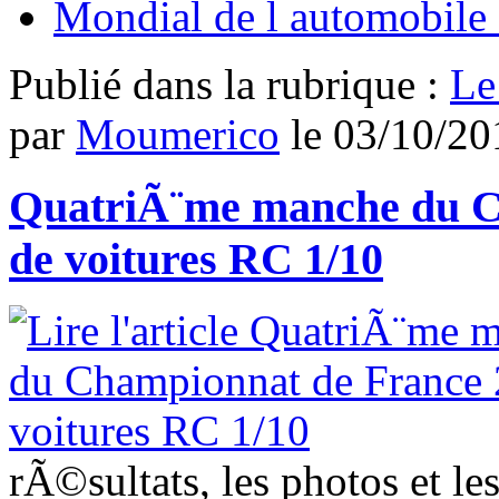
Mondial de l automobile 
Publié dans
la rubrique :
Le
par
Moumerico
le
03/10/20
QuatriÃ¨me manche du C
de voitures RC 1/10
rÃ©sultats, les photos et l