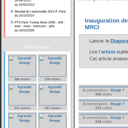
16-06-2013
du
16/06/2013
Mondial de l automobile 2014 Ã Paris
du
26/10/2014
Inauguration de 
PTS Paris Tuning Show 2008 - drift -
MRCI
auto - moto - hotesses - girls
du
02/03/2008
Lancer le
Diapor
TOP 10 Photos
Lire l’
article
publi
Cet article propo
586 visites
578 visites
0
commentaires -
Réagir ?
586
visites
0
commentaires -
Réagir ?
533
visites
571 visites
557 visites
0
commentaires -
Réagir ?
518
visites