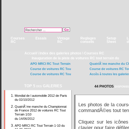
Courses
Essais
Vintage
Reglages
Setup
L
RC
RC
conseils
Sheet
d
Accueil
\
Index des galeries photos
\
Courses RC
Inauguration de la piste de voitures RC tout terrain du
APO MRCI RC Tout Terrain
QuatriÃ¨me manche du C
Course de voitures RC Tou
Course de voitures RC To
Course de voitures RC Tou
Accès à toutes les galerie
TOP 5 des GALERIES
disponib
44 PHOTOS
Mondial de l automobile 2012 de Paris
du
02/10/2012
Les photos de la course
QuatriÃ¨me manche du Championnat
commandÃ©es tout terra
de France 2012 de voitures RC Tout
Terrain 1/10
du
14/06/2012
Cliquez sur les icônes
APO MRCI RC Tout Terrain 1-10 du
clavier pour faire défile