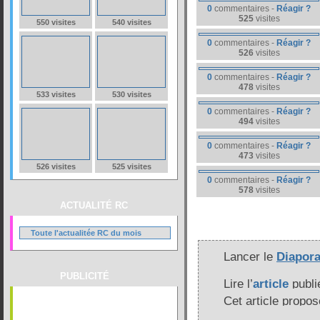
0
commentaires -
Réagir ?
525
visites
550 visites
540 visites
0
commentaires -
Réagir ?
526
visites
0
commentaires -
Réagir ?
478
visites
533 visites
530 visites
0
commentaires -
Réagir ?
494
visites
0
commentaires -
Réagir ?
473
visites
526 visites
525 visites
0
commentaires -
Réagir ?
578
visites
ACTUALITÉ RC
Toute l'actualitée RC du mois
Lancer le
Diapor
PUBLICITÉ
Lire l’
article
publi
Cet article propo