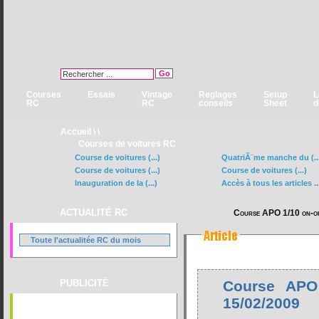
Courses
Essais
Vintage
Reglages
Setup
L
RC
RC
conseils
Sheet
d
Accueil
\ \
Courses de voitures RC
Course de voitures (...)
QuatriÃ¨me manche du (..
Course de voitures (...)
Course de voitures (...)
Inauguration de la (...)
Accès à tous les articles ..
ACTUALITÉ RC
Course APO 1/10 on-o
Toute l'actualitée RC du mois
PUBLICITÉ
Course APO
15/02/2009