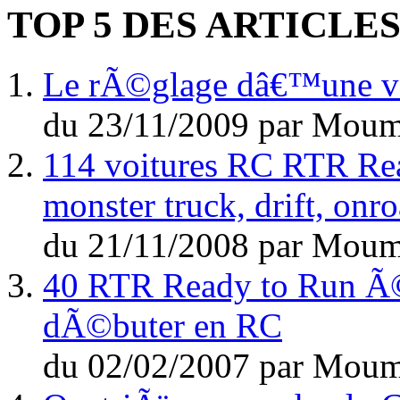
TOP 5 DES ARTICLE
Le rÃ©glage dâ€™une voi
du
23/11/2009
par
Moum
114 voitures RC RTR Rea
monster truck, drift, on
du
21/11/2008
par
Moum
40 RTR Ready to Run Ã©l
dÃ©buter en RC
du
02/02/2007
par
Moum