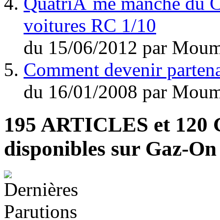
QuatriÃ¨me manche du C
voitures RC 1/10
du
15/06/2012
par
Moum
Comment devenir parten
du
16/01/2008
par
Moum
195 ARTICLES
et
120
disponibles sur Gaz-O