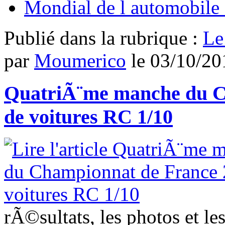
Mondial de l automobile 
Publié dans
la rubrique :
Le
par
Moumerico
le
03/10/20
QuatriÃ¨me manche du C
de voitures RC 1/10
rÃ©sultats, les photos et l