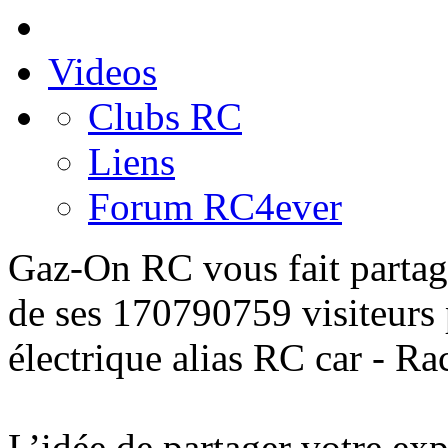
Videos
Clubs RC
Liens
Forum RC4ever
Gaz-On RC
vous fait partag
de ses 170790759 visiteurs
électrique alias
RC car - Ra
L’idée de
partager
votre
exp