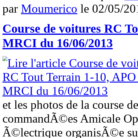
par
Moumerico
le
02/05/20
Course de voitures RC To
MRCI du 16/06/2013
et les photos de la course d
commandÃ©es Amicale Open
Ã©lectrique organisÃ©e sur