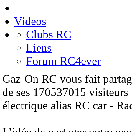
Videos
Clubs RC
Liens
Forum RC4ever
Gaz-On RC
vous fait partag
de ses 170537015 visiteurs
électrique alias
RC car - Ra
L’idée de
partager
votre
exp