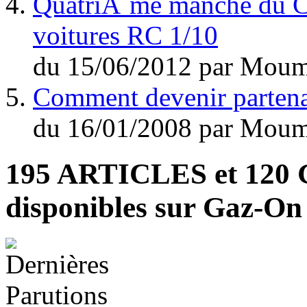
QuatriÃ¨me manche du C
voitures RC 1/10
du
15/06/2012
par
Moum
Comment devenir parten
du
16/01/2008
par
Moum
195 ARTICLES
et
120
disponibles sur Gaz-O