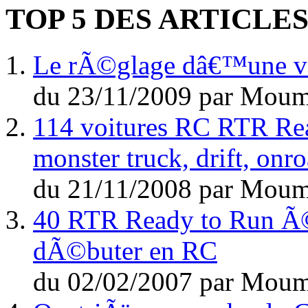
TOP 5 DES ARTICLE
Le rÃ©glage dâ€™une voi
du
23/11/2009
par
Moum
114 voitures RC RTR Rea
monster truck, drift, on
du
21/11/2008
par
Moum
40 RTR Ready to Run Ã©l
dÃ©buter en RC
du
02/02/2007
par
Moum