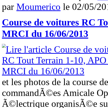
par
Moumerico
le
02/05/20
Course de voitures RC To
MRCI du 16/06/2013
et les photos de la course d
commandÃ©es Amicale Open
Ã©lectrique organisÃ©e sur